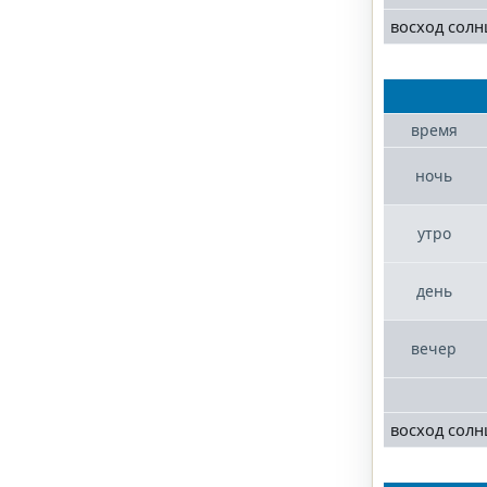
восход солн
время
ночь
утро
день
вечер
восход солн