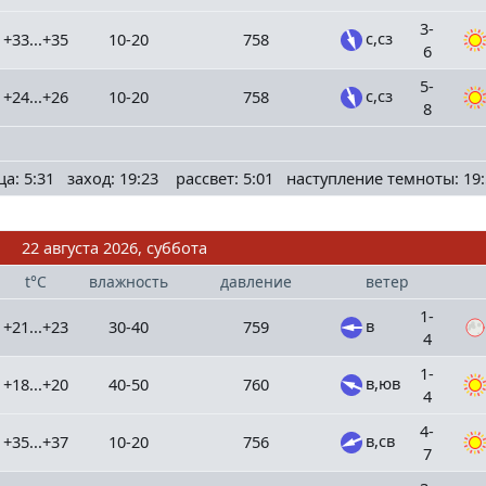
3-
с,сз
+33...+35
10-20
758
6
5-
с,сз
+24...+26
10-20
758
8
ца: 5:31 заход: 19:23 рассвет: 5:01 наступление темноты: 19:
22 августа 2026, суббота
t°C
влажность
давление
ветер
1-
в
+21...+23
30-40
759
4
1-
в,юв
+18...+20
40-50
760
4
4-
в,св
+35...+37
10-20
756
7