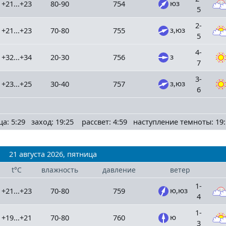
юз
+21...+23
80-90
754
5
2-
з,юз
+21...+23
70-80
755
5
4-
з
+32...+34
20-30
756
7
3-
з,юз
+23...+25
30-40
757
6
ца: 5:29 заход: 19:25 рассвет: 4:59 наступление темноты: 19:
21 августа 2026, пятница
t°C
влажность
давление
ветер
1-
ю,юз
+21...+23
70-80
759
4
1-
ю
+19...+21
70-80
760
3