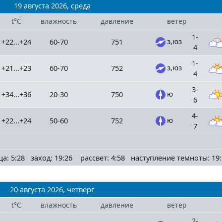
19 августа 2026, среда
t°C
влажность
давление
ветер
1-
з,юз
+22...+24
60-70
751
4
1-
з,юз
+21...+23
60-70
752
4
3-
ю
+34...+36
20-30
750
6
4-
ю
+22...+24
50-60
752
7
ца: 5:28 заход: 19:26 рассвет: 4:58 наступление темноты: 19:
20 августа 2026, четверг
t°C
влажность
давление
ветер
2-