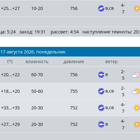
4-
в,св
+25...+27
10-20
756
7
ца: 5:24 заход: 19:31 рассвет: 4:54 наступление темноты: 20:
17 августа 2026, понедельник
t°C
влажность
давление
ветер
2-
в
+20...+22
60-70
756
5
2-
в,св
+18...+20
50-60
755
5
4-
в,св
+33...+35
20-30
752
7
4-
в
+27...+29
20-30
752
7