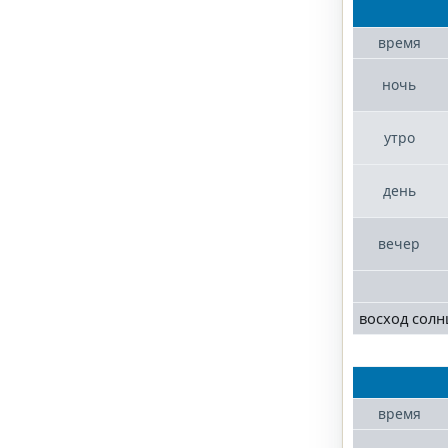
время
ночь
утро
день
вечер
восход солн
время