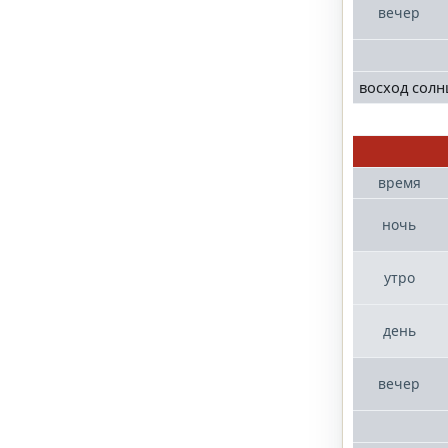
вечер
восход солн
время
ночь
утро
день
вечер