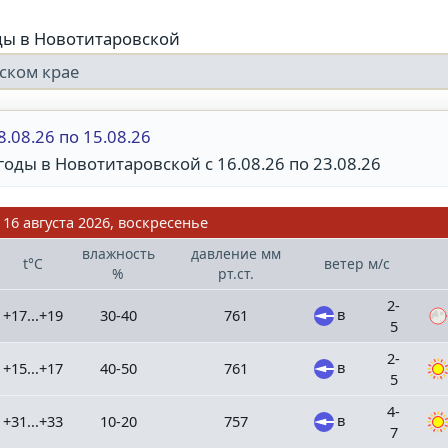
ды в Новотитаровской
ском крае
8.08.26 по 15.08.26
годы в Новотитаровской с 16.08.26 по 23.08.26
16 августа 2026, воскресенье
влажность
давление
мм
t°C
ветер
м/с
%
рт.ст.
2-
в
+17...+19
30-40
761
5
2-
в
+15...+17
40-50
761
5
4-
в
+31...+33
10-20
757
7