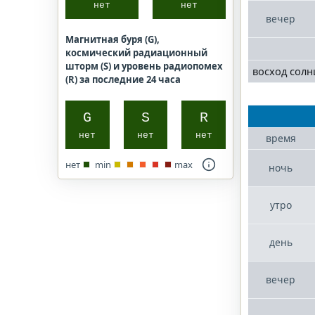
нет
нет
вечер
Магнитная буря (G),
космический радиационный
шторм (S) и уровень радиопомех
восход солн
(R) за последние 24 часа
G
S
R
нет
нет
нет
время
нет
min
max
ночь
утро
день
вечер