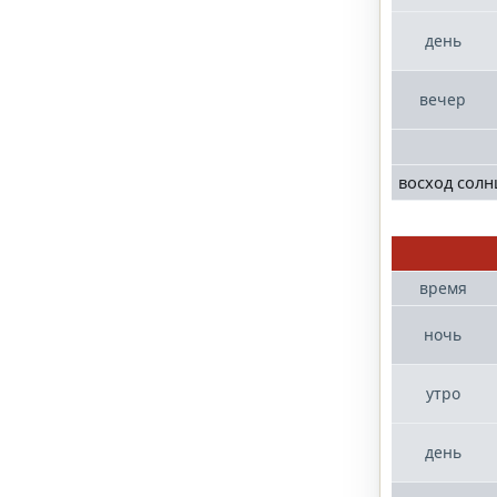
день
вечер
восход солн
время
ночь
утро
день