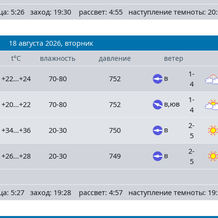
ца: 5:26 заход: 19:30 рассвет: 4:55 наступление темноты: 20:
18 августа 2026, вторник
t°C
влажность
давление
ветер
1-
в
+22...+24
70-80
752
4
1-
в,юв
+20...+22
70-80
752
4
2-
в
+34...+36
20-30
750
5
2-
в
+26...+28
20-30
749
5
ца: 5:27 заход: 19:28 рассвет: 4:57 наступление темноты: 19: