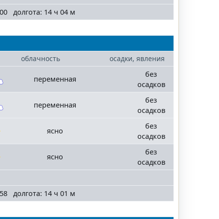
00 долгота: 14 ч 04 м
облачность
осадки, явления
без
переменная
осадков
без
переменная
осадков
без
ясно
осадков
без
ясно
осадков
58 долгота: 14 ч 01 м