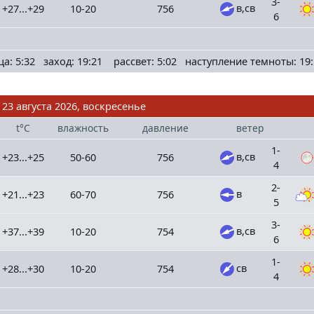
3-
в,св
+27...+29
10-20
756
6
ца: 5:32 заход: 19:21 рассвет: 5:02 наступление темноты: 19:
23 августа 2026, воскресенье
t°C
влажность
давление
ветер
1-
в,св
+23...+25
50-60
756
4
2-
в
+21...+23
60-70
756
5
3-
в,св
+37...+39
10-20
754
6
1-
св
+28...+30
10-20
754
4