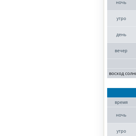
ночь
утро
день
вечер
восход солн
время
ночь
утро