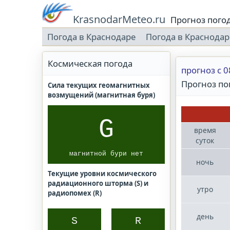
KrasnodarMeteo.ru
Прогноз пого
Погода в Краснодаре
Погода в Краснодар
Космическая погода
прогноз с 0
Прогноз по
Сила текущих геомагнитных
возмущений (магнитная буря)
G
время
суток
магнитной бури нет
ночь
Текущие уровни космического
радиационного шторма (S) и
утро
радиопомех (R)
день
S
R