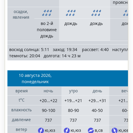
проясне
осадки,
явления
во 2-й
дождь
дождь
дожд
половине
дождь
восход солнца: 5:11 заход: 19:34 рассвет: 4:40 наступле
темноты: 20:04 долгота: 14 ч 23 м
10 августа 2026,
понедельник
время
ночь
утро
день
вече
t°C
+20...+22
+19...+21
+29...+31
+21...+
влажность
90-100
80-90
40-50
60-70
давление
737
737
737
737
ветер
ю,юз
ю,юз
в,св
ю,юв