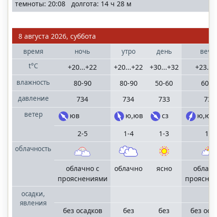
темноты: 20:08 долгота: 14 ч 28 м
8 августа 2026, суббота
время
ночь
утро
день
вече
t°C
+20...+22
+20...+22
+30...+32
+23...
влажность
80-90
80-90
50-60
60-7
давление
734
734
733
733
ветер
юв
ю,юв
сз
ю,юз
2-5
1-4
1-3
1-3
облачность
облачно с
облачно
ясно
облачн
прояснениями
проясне
осадки,
явления
без осадков
без
без
без оса