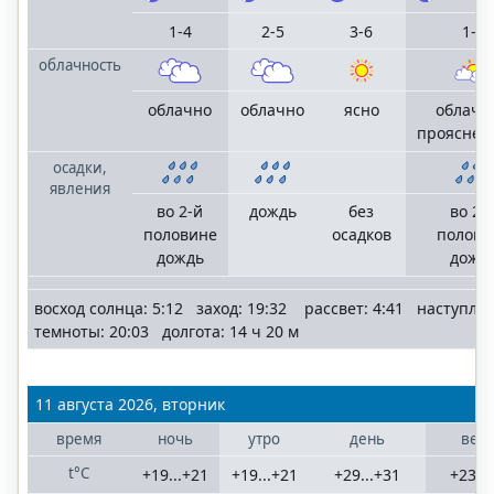
1-4
2-5
3-6
1-4
облачность
облачно
облачно
ясно
облачн
прояснен
осадки,
явления
во 2-й
дождь
без
во 2-
половине
осадков
полови
дождь
дожд
восход солнца: 5:12 заход: 19:32 рассвет: 4:41 наступле
темноты: 20:03 долгота: 14 ч 20 м
11 августа 2026, вторник
время
ночь
утро
день
веч
t°C
+19...+21
+19...+21
+29...+31
+23..