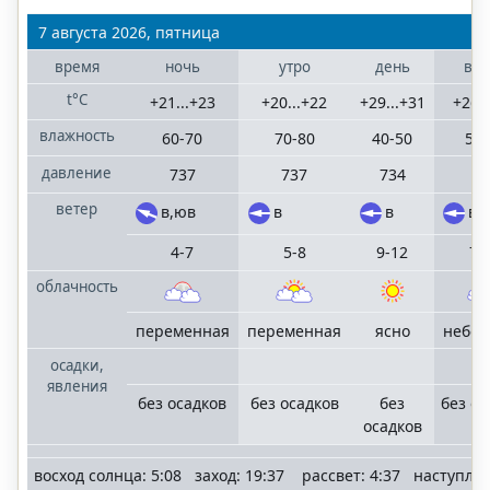
Санкт-
7 августа 2026, пятница
Петербург
Ленинградская
время
ночь
утро
день
веч
область
t°C
+21...+23
+20...+22
+29...+31
+26..
влажность
60-70
70-80
40-50
50-
Сочи
населенные
давление
737
737
734
73
пункты
Большого Сочи
ветер
в,юв
в
в
в
4-7
5-8
9-12
7-
облачность
©
"KrasnodarMeteo.ru"
переменная
переменная
ясно
небо
2006
—
осадки,
2025
явления
mail
terrameteo.ru
без осадков
без осадков
без
без ос
политика
осадков
конфиденциальности
восход солнца: 5:08 заход: 19:37 рассвет: 4:37 наступле