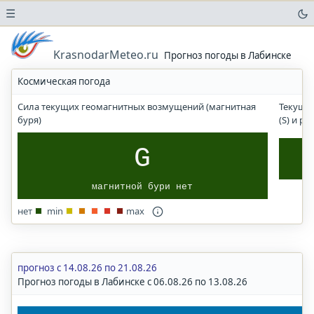
☰
Погода
в
KrasnodarMeteo.ru
Прогноз погоды в Лабинске
аэропортах
Космическая погода
Прогноз
солнечного
Сила текущих геомагнитных возмущений (магнитная
Текущи
УФ-
буря)
(S) и р
индекса
Погода
G
в
городах
магнитной бури нет
и
населенных
нет
min
max
пунктах
Краснодар
Краснодарский
край
прогноз с 14.08.26 по 21.08.26
Прогноз погоды в Лабинске с 06.08.26 по 13.08.26
Волгоград