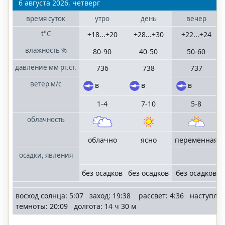
Волгоградская
6 августа 2026, четверг
область
время
суток
утро
день
вечер
t°C
+18...+20
+28...+30
+22...+24
Казань
Татарстан
влажность
%
80-90
40-50
50-60
давление
мм рт.ст.
736
738
737
Москва
ветер
м/с
в
в
в
Московская
область
1-4
7-10
5-8
облачность
Нижний
Новгород
облачно
ясно
переменная
Нижегородская
область
осадки, явления
без осадков
без осадков
без осадков
Ростов-на-Дону
Ростовская
восход солнца: 5:07 заход: 19:38 рассвет: 4:36 наступле
область
темноты: 20:09 долгота: 14 ч 30 м