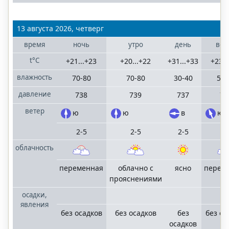
13 августа 2026, четверг
время
ночь
утро
день
веч
t°C
+21...+23
+20...+22
+31...+33
+23..
влажность
70-80
70-80
30-40
50-
давление
738
739
737
73
ветер
ю
ю
в
ю,
2-5
2-5
2-5
1-
облачность
переменная
облачно с
ясно
перем
прояснениями
осадки,
явления
без осадков
без осадков
без
без ос
осадков