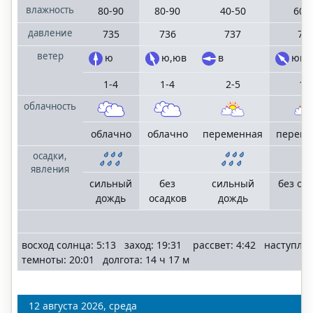
влажность
80-90
80-90
40-50
60-
давление
735
736
737
73
ветер
ю
ю,юв
в
юв
1-4
1-4
2-5
1-
облачность
облачно
облачно
переменная
переме
осадки,
явления
сильный
без
сильный
без ос
дождь
осадков
дождь
восход солнца: 5:13 заход: 19:31 рассвет: 4:42 наступле
темноты: 20:01 долгота: 14 ч 17 м
12 августа 2026, среда