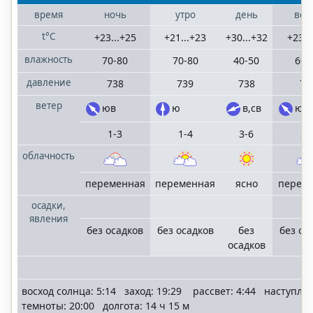
время
ночь
утро
день
веч
t°C
+23...+25
+21...+23
+30...+32
+23..
влажность
70-80
70-80
40-50
60-
давление
738
739
738
73
ветер
юв
ю
в,св
юв
1-3
1-4
3-6
2-
облачность
переменная
переменная
ясно
перем
осадки,
явления
без осадков
без осадков
без
без ос
осадков
восход солнца: 5:14 заход: 19:29 рассвет: 4:44 наступле
темноты: 20:00 долгота: 14 ч 15 м