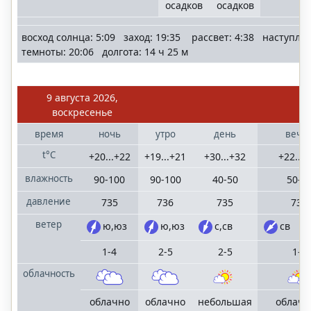
осадков
осадков
восход солнца: 5:09 заход: 19:35 рассвет: 4:38 наступле
темноты: 20:06 долгота: 14 ч 25 м
9 августа 2026,
воскресенье
время
ночь
утро
день
вече
t°C
+20...+22
+19...+21
+30...+32
+22...+
влажность
90-100
90-100
40-50
50-6
давление
735
736
735
735
ветер
ю,юз
ю,юз
с,св
св
1-4
2-5
2-5
1-4
облачность
облачно
облачно
небольшая
облачн