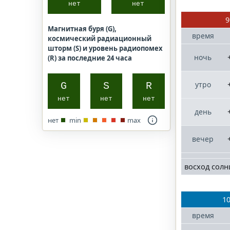
нет
нет
9
Магнитная буря (G),
время
космический радиационный
шторм (S) и уровень радиопомех
ночь
(R) за последние 24 часа
утро
G
S
R
нет
нет
нет
день
нет
min
max
вечер
восход солн
10
время