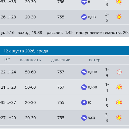
в
+33...+35
20-30
756
6
3-
в,св
+26...+28
20-30
755
6
ца: 5:16 заход: 19:38 рассвет: 4:45 наступление темноты: 20:
12 августа 2026, среда
t°C
влажность
давление
ветер
1-
в,юв
+22...+24
50-60
757
4
1-
в,юв
+21...+23
50-60
757
4
1-
ю
+35...+37
20-30
755
3
3-
з,сз
+27...+29
20-30
755
6