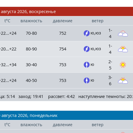
 августа 2026, воскресенье
t°C
влажность
давление
ветер
1-
ю,юз
+22...+24
70-80
752
4
1-
ю,юз
+20...+22
80-90
754
4
2-
ю
+32...+34
30-40
753
5
3-
ю
+22...+24
40-50
753
6
ца: 5:14 заход: 19:41 рассвет: 4:42 наступление темноты: 20:
 августа 2026, понедельник
t°C
влажность
давление
ветер