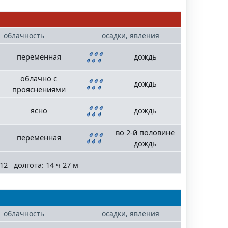
облачность
осадки, явления
переменная
дождь
облачно с
дождь
прояснениями
ясно
дождь
во 2-й половине
переменная
дождь
12 долгота: 14 ч 27 м
облачность
осадки, явления