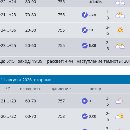
штиль
+22...+24
80-90
755
1-
с,св
+21...+23
70-80
755
3
3-
св
+34...+36
20-30
755
6
2-
в,св
+23...+25
50-60
755
5
ца: 5:15 заход: 19:39 рассвет: 4:44 наступление темноты: 20:
11 августа 2026, вторник
t°C
влажность
давление
ветер
2-
в
+21...+23
60-70
757
5
2-
в,св
+20...+22
60-70
758
5
3-