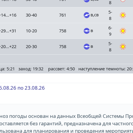
8
5-
в,св
+14...+16
30-40
761
8
6-
в
+29...+31
10-20
758
9
5-
в
+20...+22
20-30
758
8
ца: 5:21 заход: 19:32 рассвет: 4:50 наступление темноты: 20:
6.08.26 по 23.08.26
ноз погоды основан на данных Всеобщей Системы Пр
оставляется без гарантий, предназначена для частног
льзована для планирования и проведения мероприяти