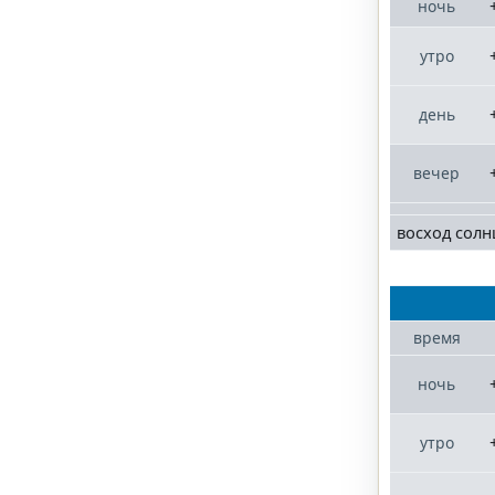
ночь
утро
день
вечер
восход солн
время
ночь
утро