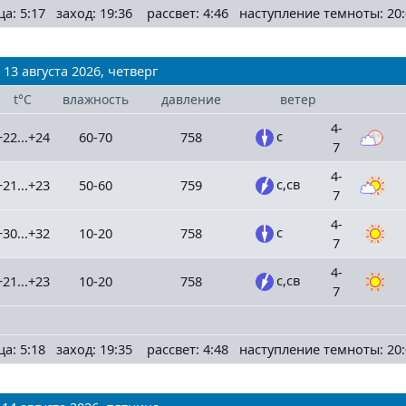
ца: 5:17 заход: 19:36 рассвет: 4:46 наступление темноты: 20:
13 августа 2026, четверг
t°C
влажность
давление
ветер
4-
с
+22...+24
60-70
758
7
4-
с,св
+21...+23
50-60
759
7
4-
с
+30...+32
10-20
758
7
4-
с,св
+21...+23
10-20
758
7
ца: 5:18 заход: 19:35 рассвет: 4:48 наступление темноты: 20: