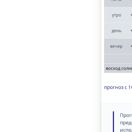
утро
день
вечер
восход солн
прогноз с 1
Прог
пред
испо