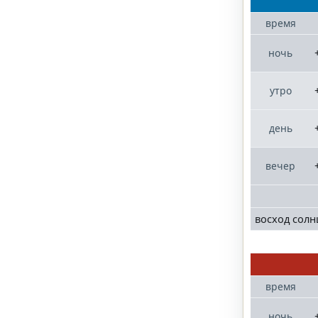
время
ночь
утро
день
вечер
восход солн
время
ночь