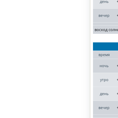
день
вечер
восход солн
время
ночь
утро
день
вечер