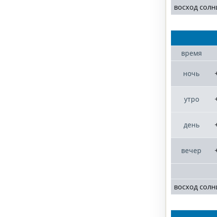
восход солн
время
ночь
утро
день
вечер
восход солн