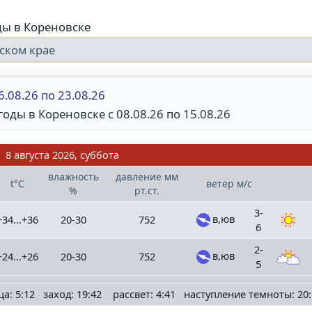
ды в Кореновске
ском крае
6.08.26 по 23.08.26
оды в Кореновске с 08.08.26 по 15.08.26
8 августа 2026, суббота
влажность
давление
мм
t°C
ветер
м/с
%
рт.ст.
3-
в,юв
+34...+36
20-30
752
6
2-
в,юв
+24...+26
20-30
752
5
ца: 5:12 заход: 19:42 рассвет: 4:41 наступление темноты: 20: