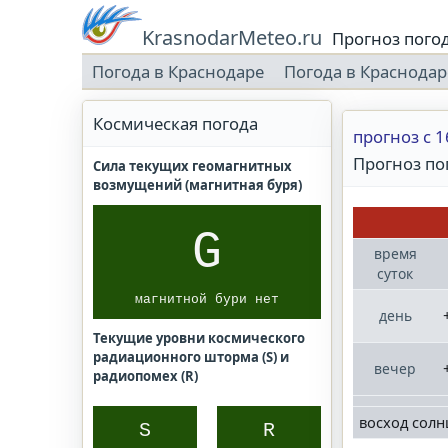
KrasnodarMeteo.ru
Прогноз пого
Погода в Краснодаре
Погода в Краснодар
Космическая погода
прогноз с 1
Прогноз пог
Сила текущих геомагнитных
возмущений (магнитная буря)
G
время
суток
магнитной бури нет
день
Текущие уровни космического
радиационного шторма (S) и
вечер
радиопомех (R)
восход солн
S
R