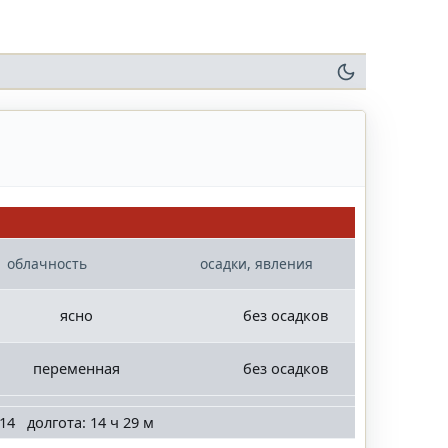
облачность
осадки, явления
ясно
без осадков
переменная
без осадков
14 долгота: 14 ч 29 м