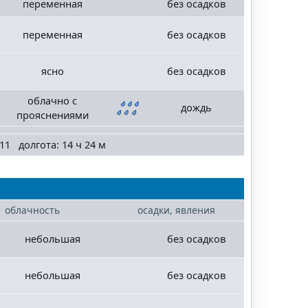
переменная
без осадков
переменная
без осадков
ясно
без осадков
облачно с
дождь
прояснениями
11 долгота: 14 ч 24 м
облачность
осадки, явления
небольшая
без осадков
небольшая
без осадков