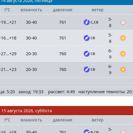
14 августа 2026, пятница
t°C
влажность
давление
ветер
5-
с,св
+19...+21
30-40
761
8
5-
св
+16...+18
30-40
761
8
6-
св
+27...+29
20-30
760
9
6-
св
+21...+23
20-30
760
9
ца: 5:20 заход: 19:33 рассвет: 4:49 наступление темноты: 20:
15 августа 2026, суббота
t°C
влажность
давление
ветер
5-
в,св
+16...+18
30-40
761