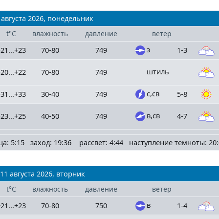
 августа 2026, понедельник
t°C
влажность
давление
ветер
з
21...+23
70-80
749
1-3
штиль
20...+22
70-80
749
с,св
31...+33
30-40
749
5-8
в,св
23...+25
40-50
749
4-7
ца: 5:15 заход: 19:36 рассвет: 4:44 наступление темноты: 20:
11 августа 2026, вторник
t°C
влажность
давление
ветер
в
21...+23
70-80
750
1-4