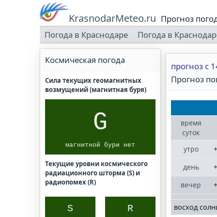
KrasnodarMeteo.ru
Прогноз пого
Погода в Краснодаре
Погода в Краснодар
Космическая погода
прогноз с 1
Прогноз пог
Сила текущих геомагнитных
возмущений (магнитная буря)
G
время
суток
магнитной бури нет
+
утро
Текущие уровни космического
+
день
радиационного шторма (S) и
радиопомех (R)
+
вечер
восход солн
S
R