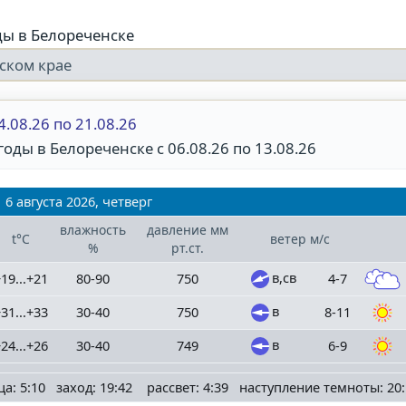
ды в Белореченске
ском крае
4.08.26 по 21.08.26
оды в Белореченске с 06.08.26 по 13.08.26
6 августа 2026, четверг
влажность
давление
мм
t°C
ветер
м/с
%
рт.ст.
в,св
19...+21
80-90
750
4-7
в
31...+33
30-40
750
8-11
в
24...+26
30-40
749
6-9
ца: 5:10 заход: 19:42 рассвет: 4:39 наступление темноты: 20: