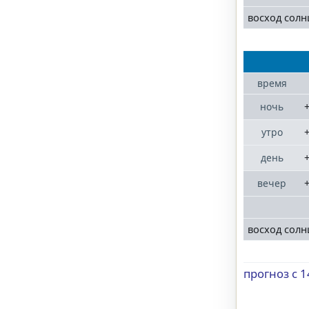
восход солн
время
+
ночь
+
утро
+
день
+
вечер
восход солн
прогноз с 1