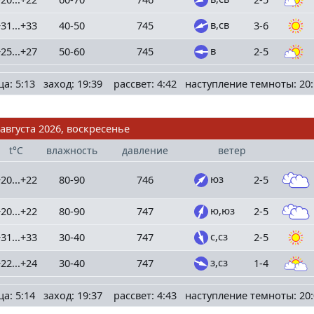
в,св
31...+33
40-50
745
3-6
в
25...+27
50-60
745
2-5
ца: 5:13 заход: 19:39 рассвет: 4:42 наступление темноты: 20:
 августа 2026, воскресенье
t°C
влажность
давление
ветер
юз
20...+22
80-90
746
2-5
ю,юз
20...+22
80-90
747
2-5
с,сз
31...+33
30-40
747
2-5
з,сз
22...+24
30-40
747
1-4
ца: 5:14 заход: 19:37 рассвет: 4:43 наступление темноты: 20: