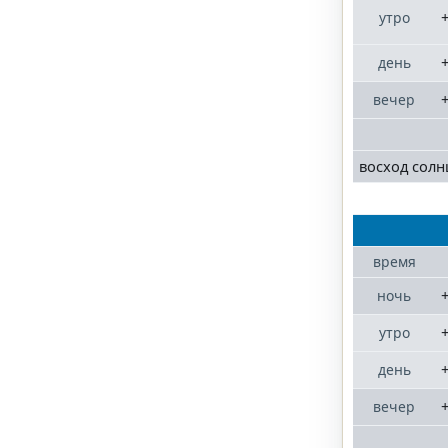
+
утро
+
день
+
вечер
восход солн
время
+
ночь
+
утро
+
день
+
вечер