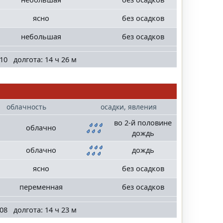
ясно
без осадков
небольшая
без осадков
10 долгота: 14 ч 26 м
облачность
осадки, явления
во 2-й половине
облачно
дождь
облачно
дождь
ясно
без осадков
переменная
без осадков
08 долгота: 14 ч 23 м