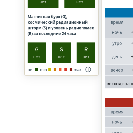
нет
нет
Магнитная буря (G),
время
космический радиационный
шторм (S) и уровень радиопомех
+
ночь
(R) за последние 24 часа
+
утро
G
S
R
+
день
нет
нет
нет
нет
min
max
+
вечер
восход солн
время
+
ночь
+
утро