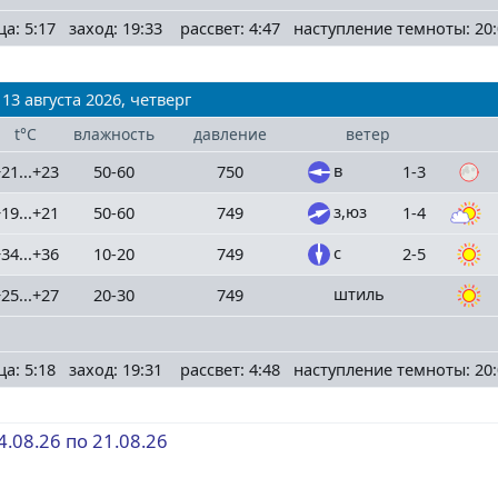
ца: 5:17 заход: 19:33 рассвет: 4:47 наступление темноты: 20:
13 августа 2026, четверг
t°C
влажность
давление
ветер
в
21...+23
50-60
750
1-3
з,юз
19...+21
50-60
749
1-4
с
34...+36
10-20
749
2-5
штиль
25...+27
20-30
749
ца: 5:18 заход: 19:31 рассвет: 4:48 наступление темноты: 20:
4.08.26 по 21.08.26