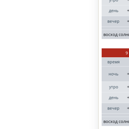
+
день
+
вечер
восход солн
9
время
+
ночь
+
утро
+
день
+
вечер
восход солн