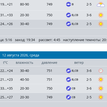
в
19...+21
80-90
749
2-5
в,св
31...+33
20-30
750
3-6
в,св
24...+26
30-40
749
2-5
ца: 5:16 заход: 19:34 рассвет: 4:45 наступление темноты: 20:
12 августа 2026, среда
t°C
влажность
давление
ветер
в,св
22...+24
30-40
751
3-6
в,св
21...+23
40-50
751
2-5
св
33...+35
20-30
750
3-6
св
25...+27
20-30
749
2-5