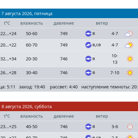
7 августа 2026, пятница
t°C
влажность
давление
ветер
в
22...+24
50-60
749
4-7
в,св
20...+22
60-70
749
4-7
10-
в
32...+34
20-30
746
13
в
26...+28
30-40
746
7-10
ца: 5:11 заход: 19:40 рассвет: 4:40 наступление темноты: 20:
8 августа 2026, суббота
t°C
влажность
давление
ветер
в
23...+25
40-50
746
3-6
в,св
20...+22
60-70
746
2-5