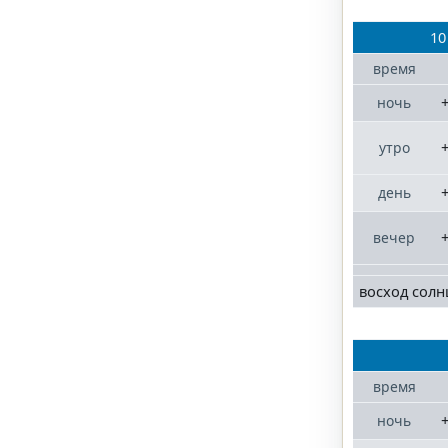
10
время
+
ночь
+
утро
+
день
+
вечер
восход солн
время
+
ночь